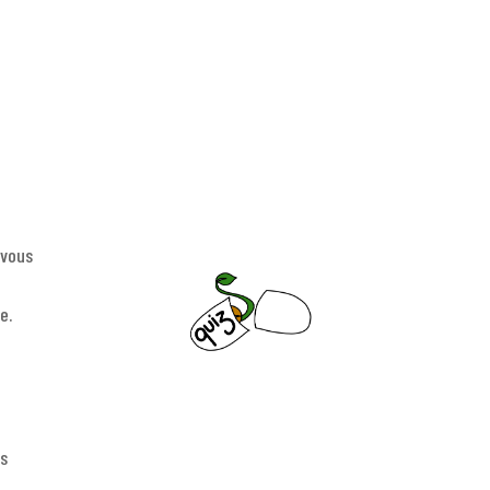
 vous
e.
s