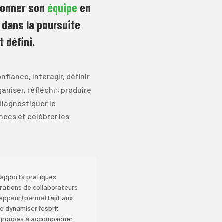
ionner son
équipe
en
dans la poursuite
 défini.
nfiance, interagir, définir
ganiser, réfléchir, produire
diagnostiquer le
hecs et célébrer les
s apports pratiques
rations de collaborateurs
e zappeur) permettant aux
 dynamiser l’esprit
s groupes à accompagner.