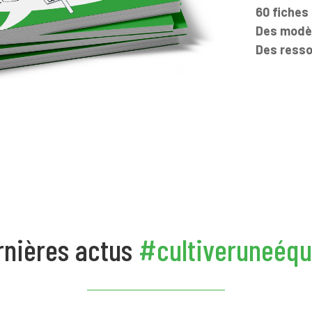
60 fiches
Des modèl
Des ress
rnières actus
#cultiveruneéqu